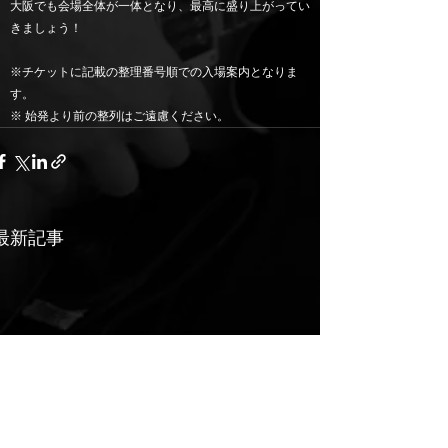
大阪でも会場全体が一体となり、最高に盛り上がってい
きましょう！
※チケットに記載の整理番号順での入場案内となりま
す。
※ 始発より前の整列はご遠慮ください。
最新記事