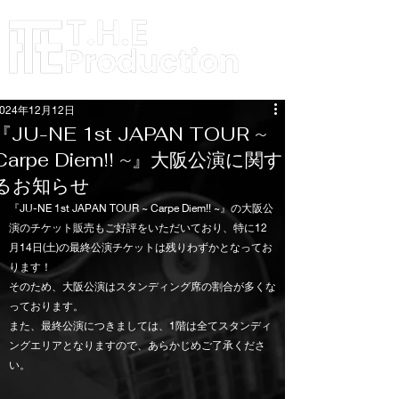
2024年12月12日
『JU-NE 1st JAPAN TOUR ~
Carpe Diem!! ~』大阪公演に関す
るお知らせ
『JU-NE 1st JAPAN TOUR ~ Carpe Diem!! ~』の大阪公
演のチケット販売もご好評をいただいており、特に12
月14日(土)の最終公演チケットは残りわずかとなってお
ります！
そのため、大阪公演はスタンディング席の割合が多くな
っております。
また、最終公演につきましては、1階は全てスタンディ
ングエリアとなりますので、あらかじめご了承くださ
い。