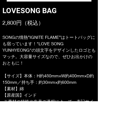
LOVESONG BAG
2,800円（税込）
SONGの情熱”IGNITE FLAME”はトートバッグに
も宿っています！"LOVE SONG 
YUNHYEONG"の頭文字をデザインしたロゴとも
マッチ。大容量サイズなので、ぜひお出かけの
おともに！
【サイズ】本体：H約480mm×W約400mm×D約
150mm／持ち手：約30mm×約600mm
【素材】綿
【原産国】インド
 ※素材の特性や生産の過程によって、表記サイ
ズより誤差が生じます。あらかじめご了承くだ
さい。
購入ページへ