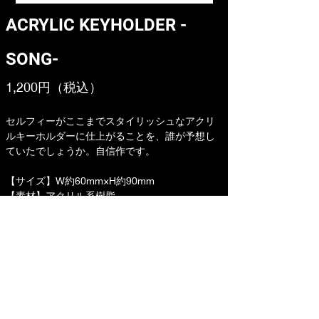
ACRYLIC KEYHOLDER -
SONG-
1,200円（税込）
セルフィーがここまでスタイリッシュなアクリ
ルキーホルダーに仕上がることを、誰が予想し
ていたでしょうか。自信作です。
【サイズ】W約60mm×H約90mm
【素材】アクリル系樹脂
【原産国】日本
購入ページへ