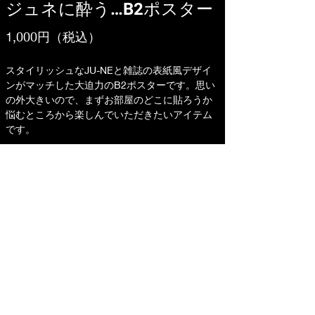
ジュネに酔う…B2ポスター
1,000円（税込）
スタイリッシュなJU-NEと雑誌の表紙風デザイ
ンがマッチした大迫力のB2ポスターです。思い
の外大きいので、まずお部屋のどこに貼ろうか
悩むところから楽しんでいただきたいアイテム
です。
【サイズ】515mm×728mm
【素材】紙
【原産国】日本
購入ページへ
©
2023-2025
T.H.E Production All Rights
Reserved