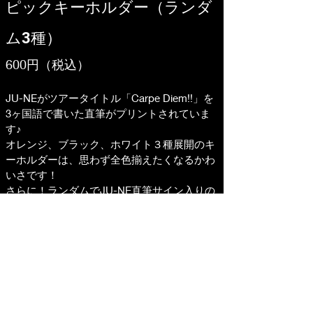
ピックキーホルダー（ランダ
ム3種）
600円（税込）
JU-NE
がツアータイトル「Carpe Diem!!」を
3ヶ国語で書いた直筆がプリントされていま
す♪
オレンジ、ブラック、ホワイト３種展開のキ
ーホルダーは、思わず全色揃えたくなるかわ
いさです！
さらに！ランダムでJU-NE直筆サイン入りの
スペシャルバージョンのピックキーホルダー
が入っています！！
 JU-NEからのサプライズプレゼントをぜひゲ
ットしてくださいね。
【サイズ】25.5㎜×30.5㎜
【素材】セルロイド