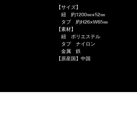
【サイズ】
　紐　約1200㎜×52㎜
　タブ　約H26×W65㎜
【素材】
　紐　ポリエステル
　タブ　ナイロン　
　金属　鉄
【原産国】中国