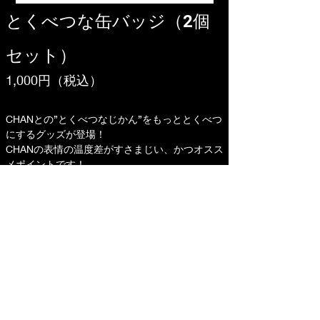
とくべつな缶バッジ（2個
セット）
1,000円（税込）
CHANとの”とくべつなじかん”をもっととくべつ
にするグッズが登場！
CHANの表情の温度差がすさまじい、かつオスス
メポイントです！
【サイズ】直径76mm
【素材】スチール・紙
【原産国】日本
購入ページへ
©
2023-2025
T.H.E Production All Rights