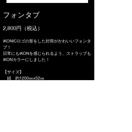
フォンタブ
2,800円（税込）
iKONICロゴの形をした封筒がかわいいフォンタ
ブ！
日常にもiKONを感じられるよう、ストラップも
iKONカラーにしました！
【サイズ】
　紐　約1200㎜×52㎜
　タブ　約H26×W65㎜
【素材】
　紐　ポリエステル
　タブ　ナイロン　
　金属　鉄
【原産国】中国